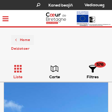
Vediaoueg
Kaned beajiñ
Toggle
navigation
Home
Deiziataer
576
Liste
Carte
Filtres