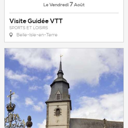
7
Vendredi
Août
Le
Visite Guidée VTT
SPORTS ET LOISIRS
Belle-Isle-en-Terre