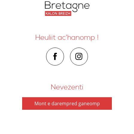
Heuliit ac’hanomp !
Nevezenti
Mont e darempred ganeomp
Penaos dont