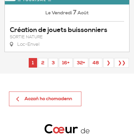
7
Vendredi
Août
Le
Création de jouets buissonniers
SORTIE NATURE
Loc-Envel
1
2
3
16+
32+
48
❯
❯❯
Aozañ ho chomadenn