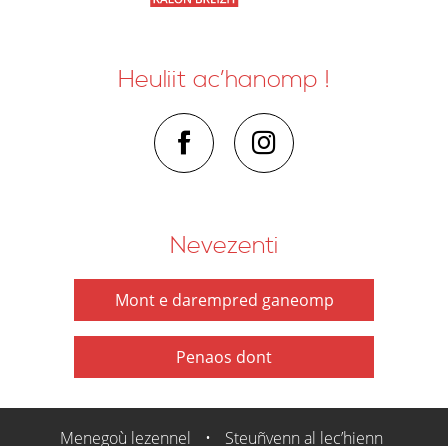
Heuliit ac’hanomp !
Nevezenti
Mont e darempred ganeomp
Penaos dont
Menegoù lezennel
•
Steuñvenn al lec’hienn