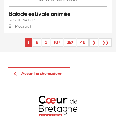
Balade estivale animée
SORTIE NATURE
Plourac'h
1
2
3
16+
32+
48
❯
❯❯
Aozañ ho chomadenn