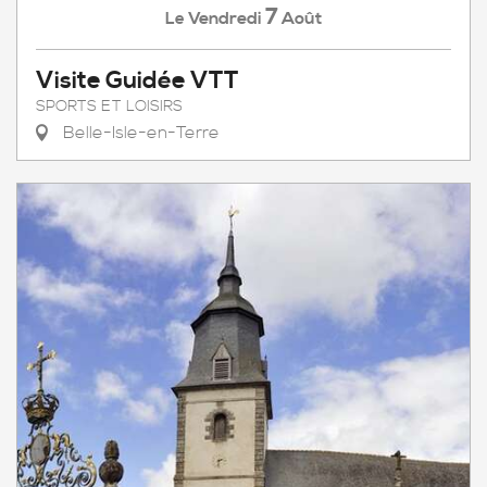
7
Vendredi
Août
Le
Visite Guidée VTT
SPORTS ET LOISIRS
Belle-Isle-en-Terre