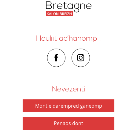
Heuliit ac’hanomp !
Nevezenti
Mont e darempred ganeomp
Penaos dont