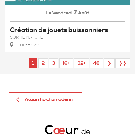
7
Vendredi
Août
Le
Création de jouets buissonniers
SORTIE NATURE
Loc-Envel
1
2
3
16+
32+
48
❯
❯❯
Aozañ ho chomadenn