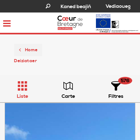
Vediaoueg
Kaned beajiñ
Toggle
navigation
Home
Deiziataer
576
Liste
Carte
Filtres