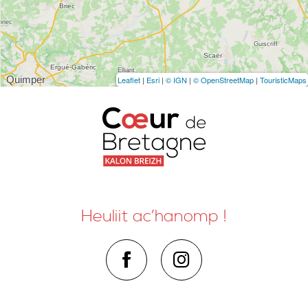
Leaflet
|
Esri
|
© IGN
|
© OpenStreetMap
|
TouristicMaps
Heuliit ac’hanomp !