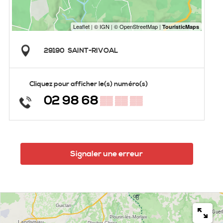
29190
SAINT-RIVOAL
Cliquez pour afficher le(s) numéro(s)
02 98 68
▒▒ ▒▒ ▒▒
Signaler une erreur