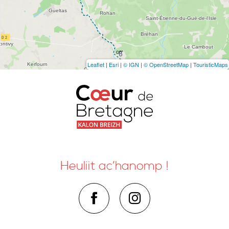
Leaflet
|
Esri
|
© IGN
|
© OpenStreetMap
|
TouristicMaps
Heuliit ac’hanomp !