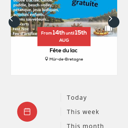
14th
15th
From
until
AUG
Fête du lac
V
Mûr-de-Bretagne
Today
This week
This month