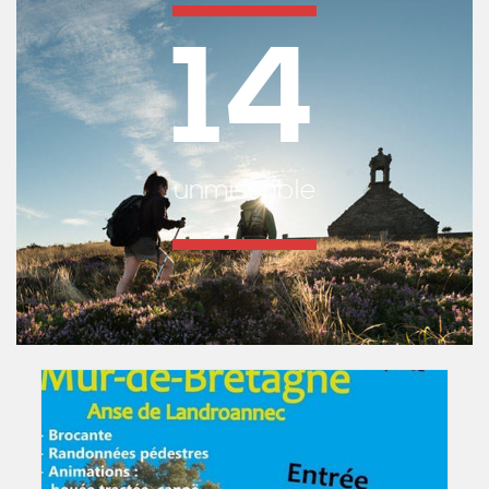
14
unmissable