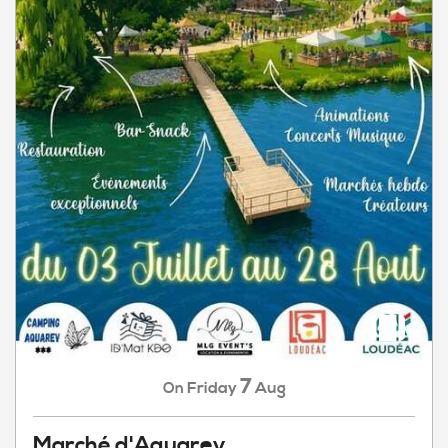
7
Friday
Aug
On
Marché d'Aquarev