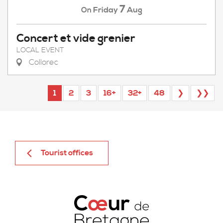
7
Friday
Aug
On
Concert et vide grenier
LOCAL EVENT
Collorec
1
2
3
16+
32+
48
❯
❯❯
Tourist offices