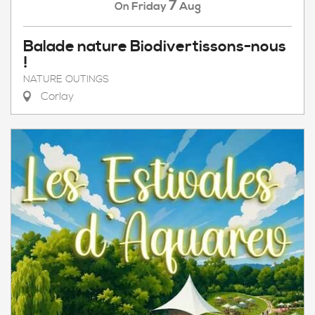
7
Friday
Aug
On
Balade nature Biodivertissons-nous
!
NATURE OUTINGS
Corlay