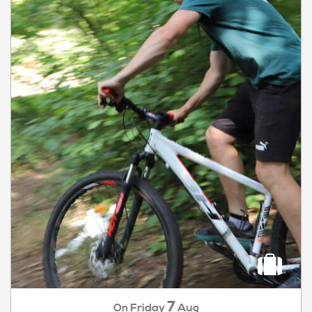
7
Friday
Aug
On