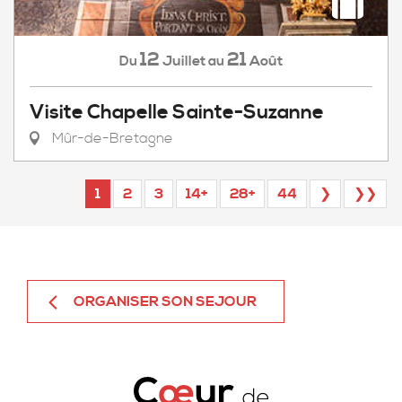
12
21
Juillet
Août
Du
au
Visite Chapelle Sainte-Suzanne
Mûr-de-Bretagne
1
2
3
14+
28+
44
❯
❯❯
ORGANISER SON SEJOUR