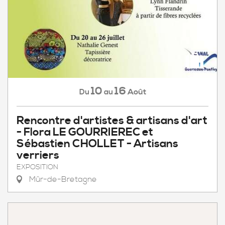
10
16
Août
Du
au
Rencontre d'artistes & artisans d'art
- Flora LE GOURRIEREC et
Sébastien CHOLLET - Artisans
verriers
EXPOSITION
Mûr-de-Bretagne