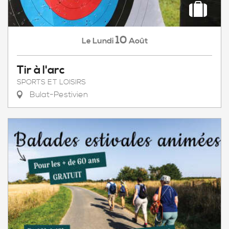
10
Lundi
Août
Le
Tir à l'arc
SPORTS ET LOISIRS
Bulat-Pestivien