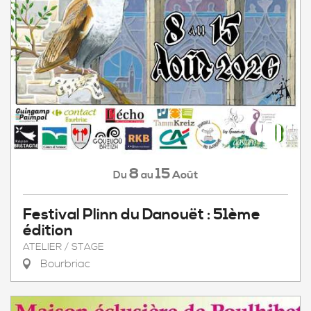
8
15
Août
Du
au
Festival Plinn du Danouët : 51ème
édition
ATELIER / STAGE
Bourbriac