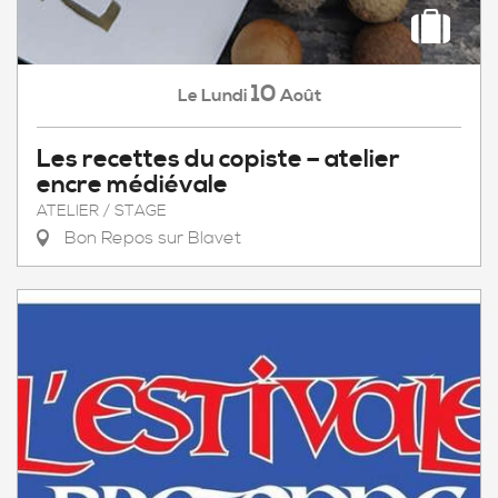
10
Lundi
Août
Le
Les recettes du copiste – atelier
encre médiévale
ATELIER / STAGE
Bon Repos sur Blavet