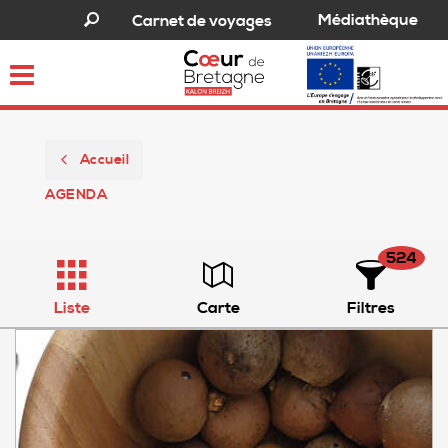
Médiathèque
Carnet de voyages
Toggle
navigation
Accueil
AGENDA
524
Liste
Carte
Filtres