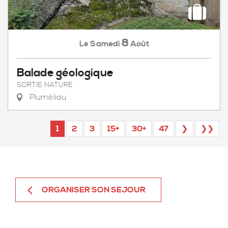
8
Samedi
Août
Le
Balade géologique
SORTIE NATURE
Pluméliau
1
2
3
15+
30+
47
❯
❯❯
ORGANISER SON SEJOUR