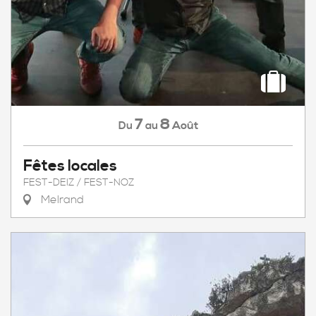
7
8
Août
Du
au
Fêtes locales
FEST-DEIZ / FEST-NOZ
Melrand