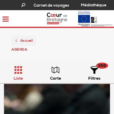
Médiathèque
Carnet de voyages
Toggle
navigation
Accueil
AGENDA
559
Liste
Carte
Filtres