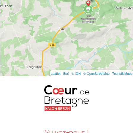
Leaflet
|
Esri
|
© IGN
|
© OpenStreetMap
|
TouristicMaps
Suivez-nous !