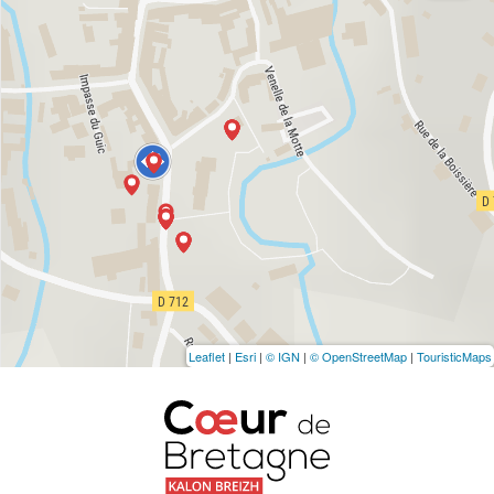
Leaflet
|
Esri
|
© IGN
|
© OpenStreetMap
|
TouristicMaps