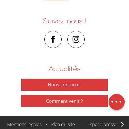
Suivez-nous !
Actualités
Description
Tarifs
Nous contacter
Horaires
Carte
Comment venir ?
Mentions legales
•
Plan du site
Espace presse