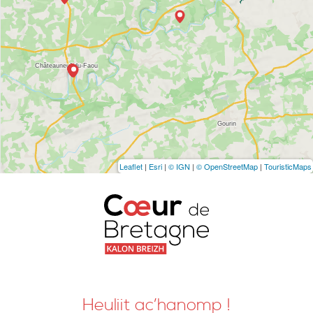
Leaflet
|
Esri
|
© IGN
|
© OpenStreetMap
|
TouristicMaps
Heuliit ac’hanomp !