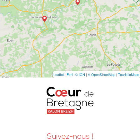
Leaflet
|
Esri
|
© IGN
|
© OpenStreetMap
|
TouristicMaps
Suivez-nous !