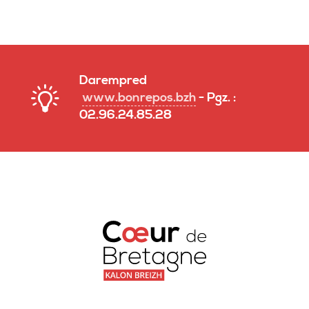
Darempred
www.bonrepos.bzh
- Pgz. :
02.96.24.85.28