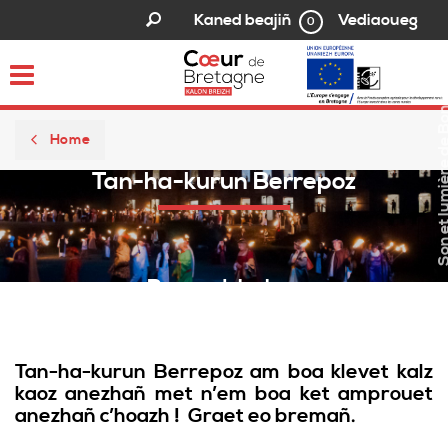
Vediaoueg
Kaned beajiñ
0
Son et lumière de B
Toggle
navigation
Home
Tan-ha-kurun Berrepoz
Pennad-buhez
Tan-ha-kurun Berrepoz am boa klevet kalz
kaoz anezhañ met n’em boa ket amprouet
anezhañ c’hoazh ! Graet eo bremañ.