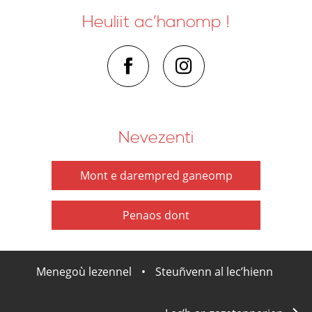
Heuliit ac’hanomp !
Nevezenti
Mont e darempred ganeomp
Penaos dont
Menegoù lezennel
•
Steuñvenn al lec’hienn