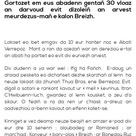
Gortozet em eus abadenn gentañ 30 vloaz
an darvoud evit dizoleiñ an arvest
meurdezus-mañ e kalon Breizh.
Lakaet eo bet emgav da 10 eur hanter noz e Abati
Verrepoz. Mont a ran da azezañ war an derezioù e-tal
an abati ha partiet eo evit div eurvezh arvest.
Div dudenn a ya war wel : Ifig ha Fañch. E-doug un
droiad pesketa eo dichañset dezhe skarzhañ al lenn ha
neuze lakaat da zihunañ Thua Bras, ene Berrepoz. Evit
digoll o sotoni e rankont kavout ur « mell » kevrinus. Itron
C’Hwibuenn-luc’h, gwardez al lenn kousket, a zeu d’o
sikour. O fediñ a ra da ren ur c’hlask a-dreuz an
oadvezhioù a-benn kavout an elfenn kollet-se.
Kinniget e vez deomp neuze beajiñ en amzer e-pad div
eur dre 10 senenn : aloubadeg ar Romaned ; ar
marc’had ; Konveur, « barv-glas » Breizh ; ar Bonedoù Ruz