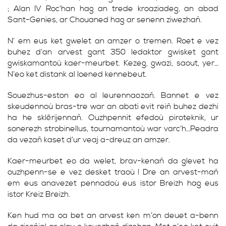
; Alan IV Roc’han hag an trede kroaziadeg, an abad
Sant-Genies, ar Chouaned hag ar senenn ziwezhañ.
N’ em eus ket gwelet an amzer o tremen. Roet e vez
buhez d’an arvest gant 350 ledaktor gwisket gant
gwiskamantoù kaer-meurbet. Kezeg, gwazi, saout, yer…
N’eo ket distank al loened kennebeut.
Souezhus-eston eo al leurennaozañ. Bannet e vez
skeudennoù bras-tre war an abati evit reiñ buhez dezhi
ha he sklêrijennañ. Ouzhpennit efedoù piroteknik, ur
sonerezh strobinellus, tournamantoù war varc’h…Peadra
da vezañ kaset d’ur veaj a-dreuz an amzer.
Kaer-meurbet eo da welet, brav-kenañ da glevet ha
ouzhpenn-se e vez desket traoù ! Dre an arvest-mañ
em eus anavezet pennadoù eus istor Breizh hag eus
istor Kreiz Breizh.
Ken hud ma oa bet an arvest ken m’on deuet a-benn