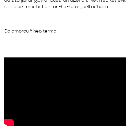
da zisoñjal ar glav o kouezhañ dizehan. Met n’eo ket evit
se eo bet moc’het an tan-ha-kurun, pell ac’hann.
Da amprouiñ hep termal !