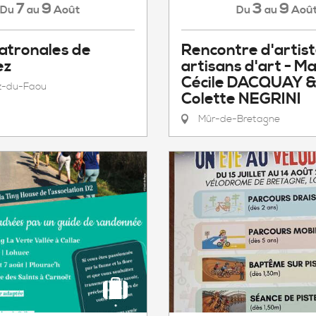
7
9
3
9
Août
Aoû
Du
au
Du
au
atronales de
Rencontre d'artis
ez
artisans d'art - Ma
Cécile DACQUAY 
z-du-Faou
Colette NEGRINI
Mûr-de-Bretagne