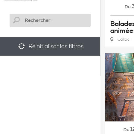
Du
Balades
animée
Callac
Réinitialiser les filtres
1
Du