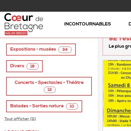
Accueil
/
Agenda - Aujourd'hui
INCONTOURNABLES
TAGS
92
rés
Le plus gr
Expositions - musées
34
Divers
18
Concerts - Spectacles - Théâtre
12
Balades - Sorties nature
10
Tout afficher (11)