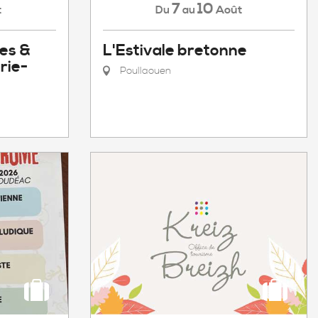
7
10
t
Août
Du
au
tes &
L'Estivale bretonne
rie-
Poullaouen
&