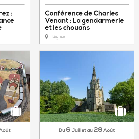
Conférence de Charles
ez :
Venant : La gendarmerie
sance
et les chouans
e
Bignan
6
28
Juillet
Août
Août
Du
au