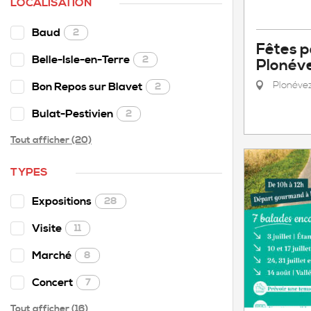
LOCALISATION
Baud
2
Fêtes p
Belle-Isle-en-Terre
2
Plonév
Plonéve
Bon Repos sur Blavet
2
Bulat-Pestivien
2
Tout afficher (20)
TYPES
Expositions
28
Visite
11
Marché
8
Concert
7
Tout afficher (16)