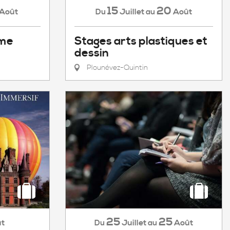
15
20
Août
Juillet
Août
Du
au
ome
Stages arts plastiques et
dessin
Plounévez-Quintin
25
25
Juillet
Août
t
Du
au