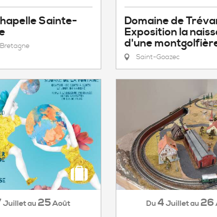
Chapelle Sainte-
Domaine de Trévar
e
Exposition la nais
d'une montgolfièr
Bretagne
Saint-Goazec
7
25
4
26
Juillet
Août
Juillet
au
Du
au