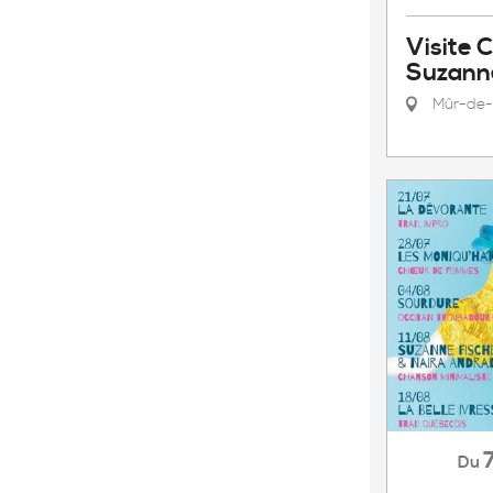
Visite 
Suzann
Mûr-de-
Du