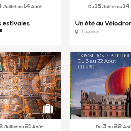
3
14
15
14
Juillet
Août
Juillet
au
Du
au
 estivales
Un été au Vélodr
s
Loudéac
2
21
3
22
Juillet
Août
Aoû
au
Du
au