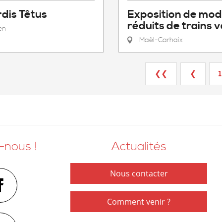
dis Têtus
Exposition de mod
réduits de trains 
en
Maël-Carhaix
❮❮
❮
1
-nous !
Actualités
Nous contacter
Comment venir ?