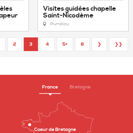
Visites guidées chapelle
èles
Saint-Nicodème
vapeur
Pluméliau
2
3
4
5+
8
❯
❯❯
France
Bretagne
Coeur de Bretagne