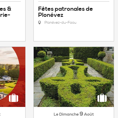
tes &
Fêtes patronales de
rie-
Plonévez
&
Plonévez-du-Faou
9
t
Dimanche
Août
Le