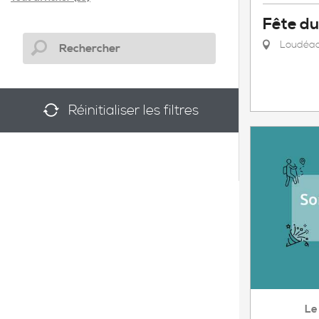
Fête du
Loudéa
Réinitialiser les filtres
Le