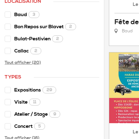
LOCALISATION
Le
Baud
3
Fête d
Bon Repos sur Blavet
2
Baud
Bulat-Pestivien
2
Callac
2
Tout afficher (20)
TYPES
Expositions
29
Visite
11
Atelier / Stage
9
Concert
5
Le
Tout afficher (16)