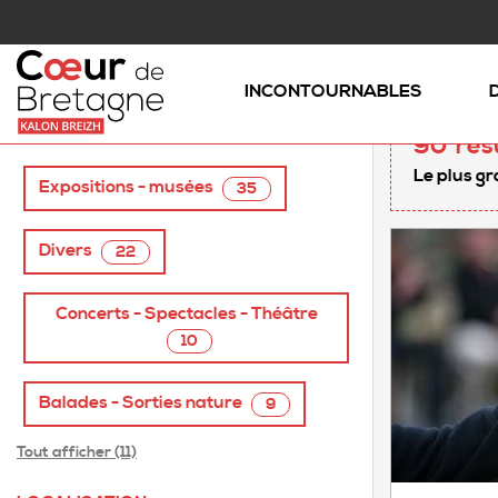
Accueil
/
Agenda - Aujourd'hui
INCONTOURNABLES
TAGS
90
rés
Le plus gr
Expositions - musées
35
Divers
22
Concerts - Spectacles - Théâtre
10
Balades - Sorties nature
9
Tout afficher (11)