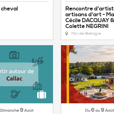
 cheval
Rencontre d'artis
artisans d'art - Ma
c
Cécile DACQUAY 
Colette NEGRINI
Mûr-de-Bretagne
9
6
9
Dimanche
Août
Aoû
Du
au