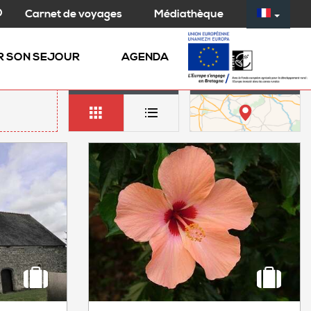
Médiathèque
Carnet de voyages
R SON SEJOUR
AGENDA
LISTE
CARTE