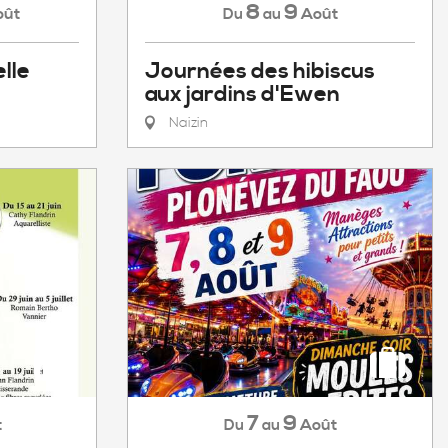
8
9
oût
Août
Du
au
lle
Journées des hibiscus
aux jardins d'Ewen
Naizin
7
9
t
Août
Du
au