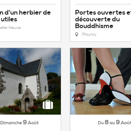
n d'un herbier de
Portes ouvertes e
utiles
découverte du
Bouddhisme
elle-Neuve
Plouray
9
8
9
Dimanche
Août
Aoû
Du
au