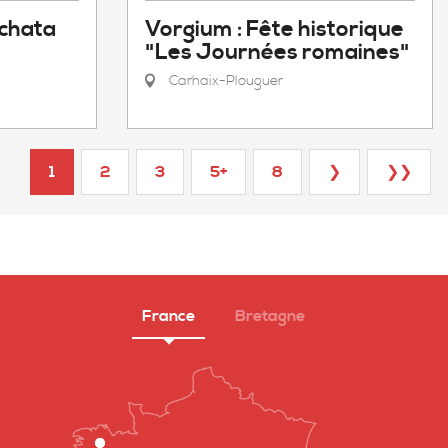
achata
Vorgium : Fête historique
"Les Journées romaines"
Carhaix-Plouguer
1
2
3
5+
8
❯
❯❯
France
Bretagne