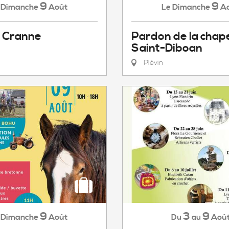
9
9
Dimanche
Août
Dimanche
A
Le
e Cranne
Pardon de la chape
Saint-Diboan
Plévin
9
3
9
Dimanche
Août
Aoû
Du
au