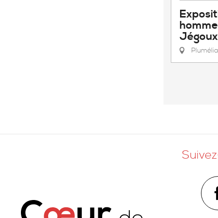
Exposit
hommes
Jégoux
Pluméli
Suivez