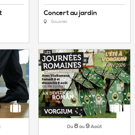
t
Concert au jardin
Gouarec
8
9
t
Août
Du
au