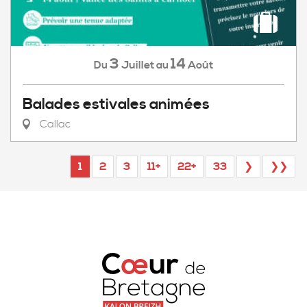
3
14
Juillet
Août
Du
au
Balades estivales animées
Callac
1
2
3
11+
22+
33
❯
❯❯