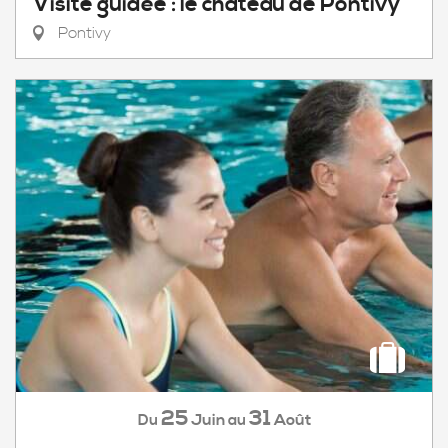
Visite guidée : le château de Pontivy
Pontivy
25
31
Juin
Août
Du
au