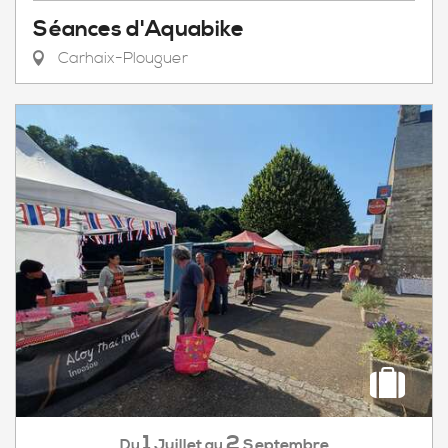
Séances d'Aquabike
Carhaix-Plouguer
1
2
Juillet
Septembre
Du
au