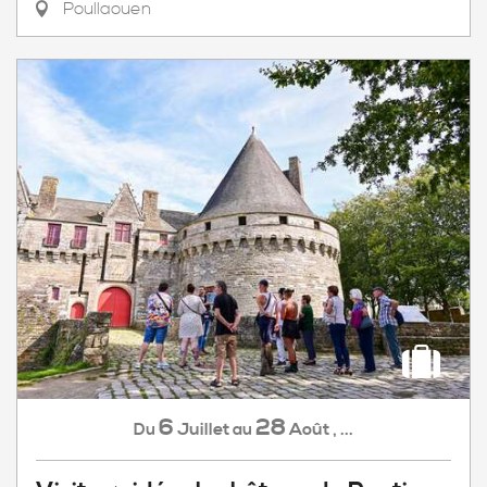
Poullaouen
6
28
Juillet
Août
,
...
Du
au