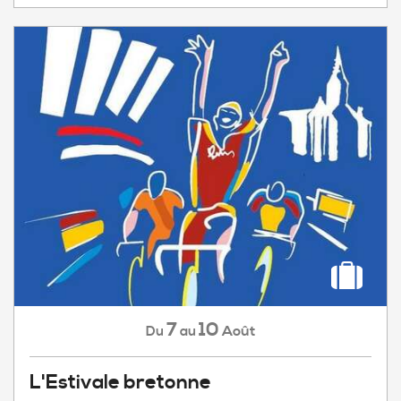
7
10
Août
Du
au
L'Estivale bretonne