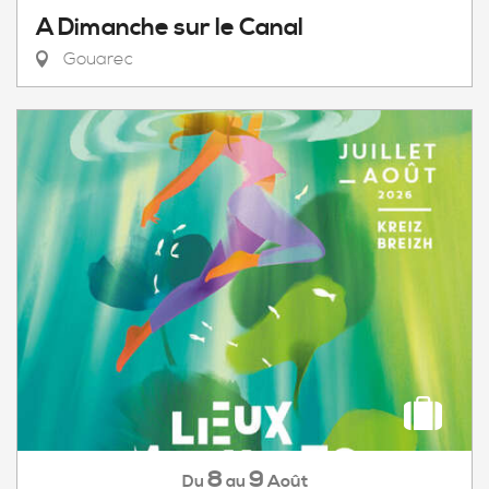
A Dimanche sur le Canal
Gouarec
8
9
Août
Du
au