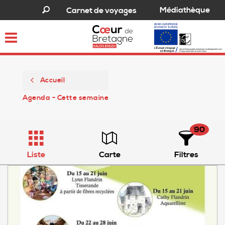
Médiathèque
Carnet de voyages
Toggle
navigation
Accueil
Agenda - Cette semaine
90
Liste
Carte
Filtres