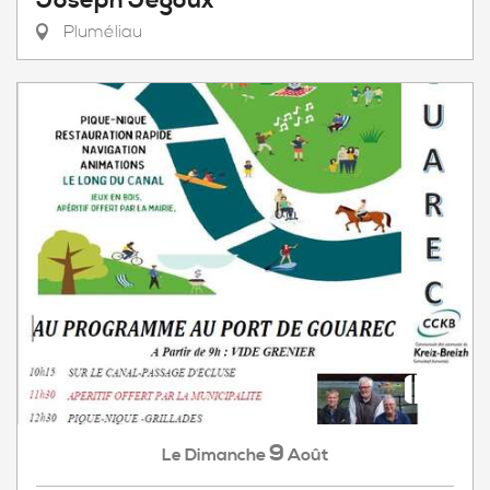
Joseph Jégoux
Pluméliau
9
Dimanche
Août
Le