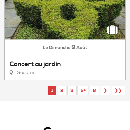
9
Dimanche
Août
Le
Concert au jardin
Gouarec
1
2
3
5+
8
❯
❯❯