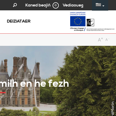
Vediaoueg
Kaned beajiñ
0
DEIZIATAER
+
-
A
A
milh en he fezh
©AndréMorin