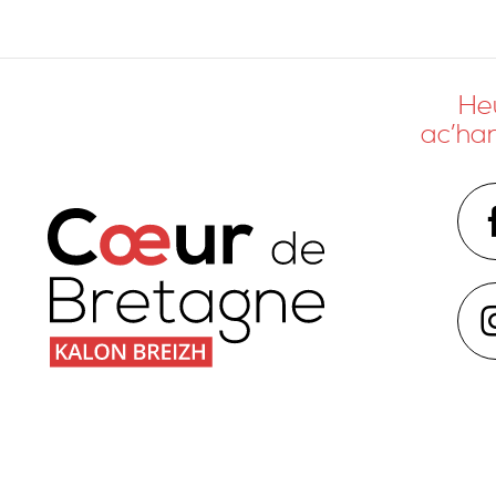
Heu
ac’ha