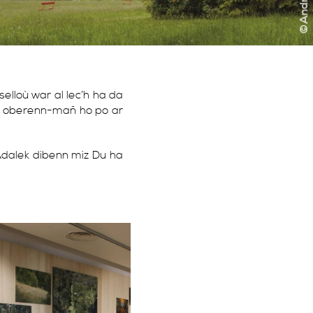
elloù war al lec’h ha da
an oberenn-mañ ho po ar
Adalek dibenn miz Du ha