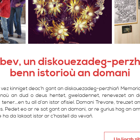
bev, un diskouezadeg-perzh
benn istorioù an domani
vez kinniget deoc’h gant an diskouezadeg-perzhiañ Memori
noù an dud o deus hentet, gweladennet, renevezet an 
h, tener….en tu all d’an istor ofisiel. Domani Trevare, treuzet
lies. Pedet eo ar re sot gant an domani, ar re gurius hag an
ha da lakaat istor ar c’hastell da vevañ.
Un liorzh z