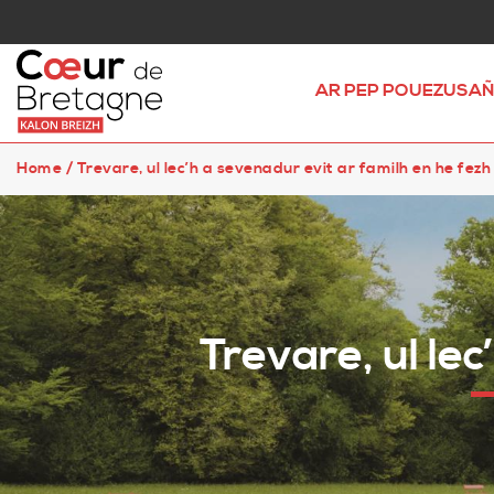
AR PEP POUEZUSA
Home
/
Trevare, ul lec’h a sevenadur evit ar familh en he fezh
Trevare, ul le