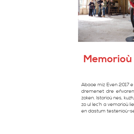
Memorioù 
Abaoe miz Even 2017 e 
dremenet dre eñvoren
zoken. Istorioù nes, kuz
zo ul lec’h a vemorioù 
en dastum testenioù-se 