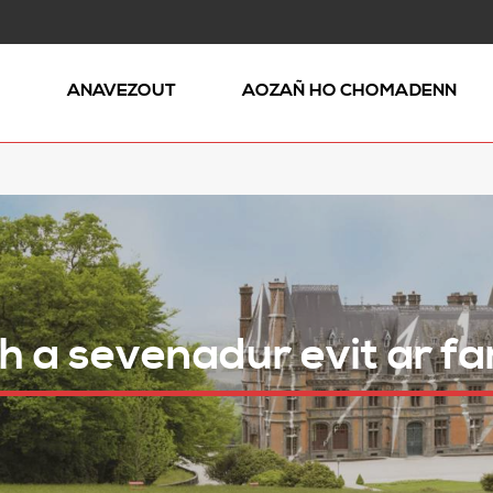
Ñ
ANAVEZOUT
AOZAÑ HO CHOMADENN
c’h a sevenadur evit ar fa