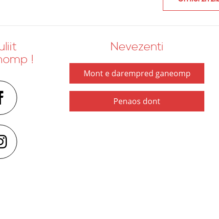
liit
Nevezenti
nomp !
Mont e darempred ganeomp
Penaos dont