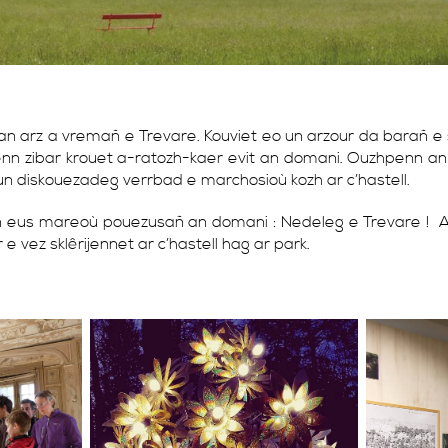
n arz a vremañ e Trevare. Kouviet eo un arzour da barañ e s
renn zibar krouet a-ratozh-kaer evit an domani. Ouzhpenn 
un diskouezadeg verrbad e marchosioù kozh ar c’hastell.
an eus mareoù pouezusañ an domani : Nedeleg e Trevare ! 
 vez sklêrijennet ar c’hastell hag ar park.