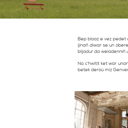
Bep bloaz e vez pedet a
ijinañ diwar se un obe
blijadur da weladenniñ 
Na c’hwitit ket war un
betek deroù miz Genver e