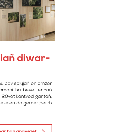
iañ diwar-
où bev splujañ en amzer
domani ha bevet ennañ
 an 20vet kantved gantañ,
 amezeien da gemer perzh
ibar hag anavezet