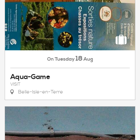
18
Tuesday
Aug
On
Aqua-Game
VISIT
Belle-Isle-en-Terre