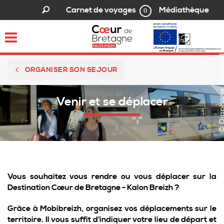
Médiathèque
Carnet de voyages
0
Toggle
navigation
© Diaphane_El
ORGANISER SON SEJOUR
Venir et se déplacer
Vous souhaitez vous rendre ou vous déplacer sur la
Destination Cœur de Bretagne - Kalon Breizh ?
Grâce à Mobibreizh, organisez vos déplacements sur le
territoire. Il vous suffit d'indiquer votre lieu de départ et