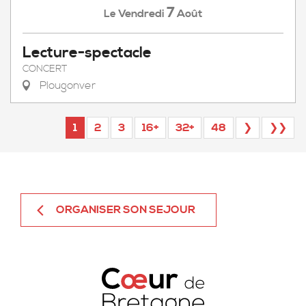
7
Vendredi
Août
Le
Lecture-spectacle
CONCERT
Plougonver
1
2
3
16+
32+
48
❯
❯❯
ORGANISER SON SEJOUR