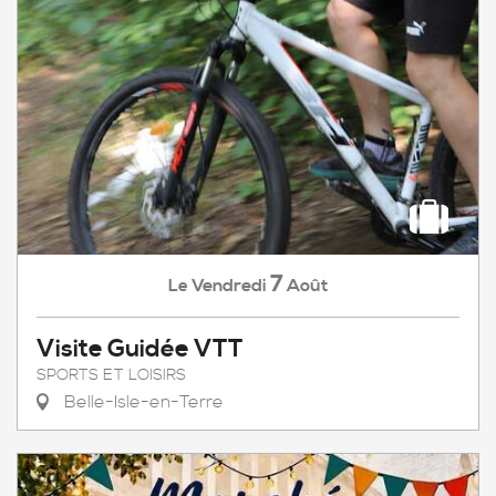
7
Vendredi
Août
Le
Visite Guidée VTT
SPORTS ET LOISIRS
Belle-Isle-en-Terre