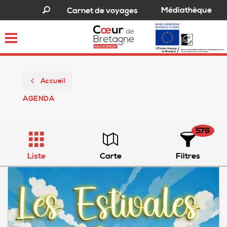
Médiathèque
Carnet de voyages
Toggle
navigation
Accueil
AGENDA
576
Liste
Carte
Filtres