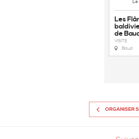
Le
Les Flâ
baldivi
de Bau
VISITE
Baud
ORGANISER 