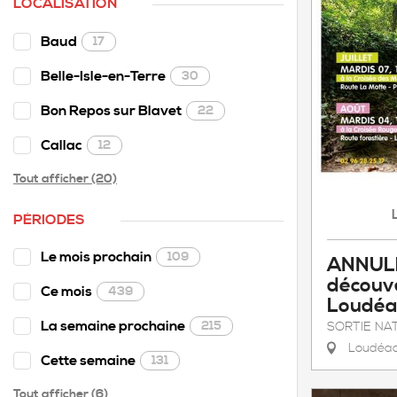
LOCALISATION
Baud
17
Belle-Isle-en-Terre
30
Bon Repos sur Blavet
22
Callac
12
Tout afficher (20)
PÉRIODES
Le mois prochain
109
ANNULE
découve
Ce mois
439
Loudéa
La semaine prochaine
215
SORTIE NA
Loudéa
Cette semaine
131
Tout afficher (6)