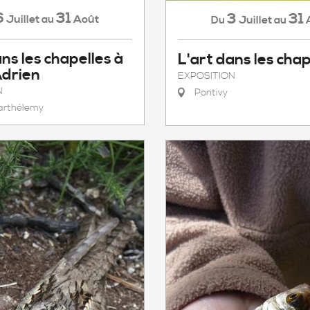
6
31
3
31
Juillet
Août
au
Juillet
Du
au
ans les chapelles à
L'art dans les chap
Adrien
EXPOSITION
N
Pontivy
arthélemy