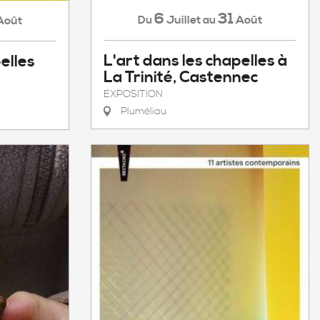
6
31
Juillet
Août
Du
au
Août
L'art dans les chapelles à
elles
La Trinité, Castennec
EXPOSITION
Pluméliau