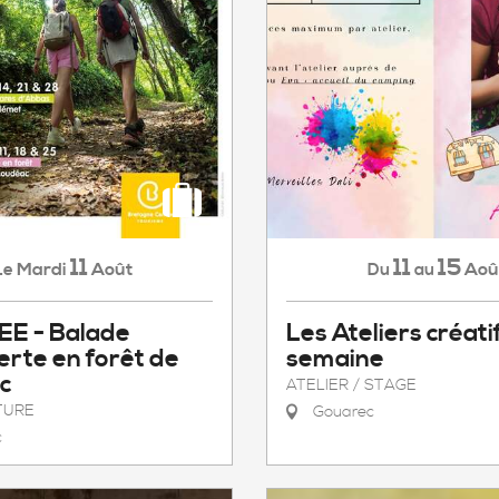
11
11
15
Mardi
Août
Aoû
Le
Du
au
E - Balade
Les Ateliers créati
rte en forêt de
semaine
c
ATELIER / STAGE
TURE
Gouarec
c