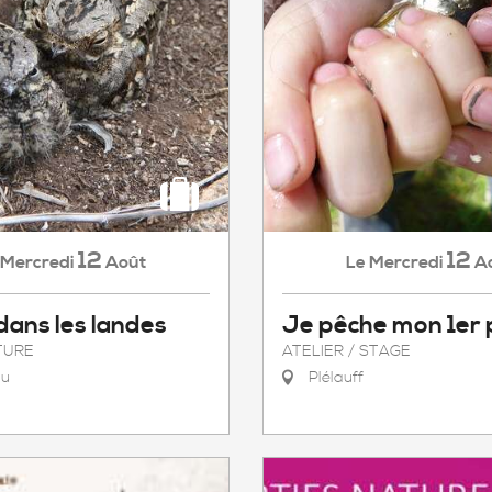
12
12
Mercredi
Août
Mercredi
A
Le
 dans les landes
Je pêche mon 1er 
TURE
ATELIER / STAGE
au
Plélauff