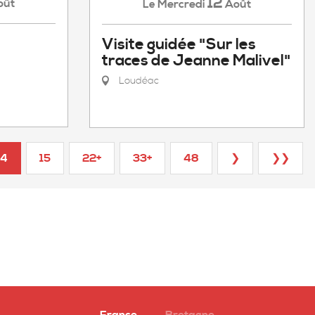
12
oût
Mercredi
Août
Le
Visite guidée "Sur les
traces de Jeanne Malivel"
Loudéac
14
15
22+
33+
48
❯
❯❯
France
Bretagne