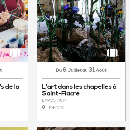
6
31
t
Juillet
Août
Du
au
fs de la
L'art dans les chapelles à
Saint-Fiacre
EXPOSITION
Melrand