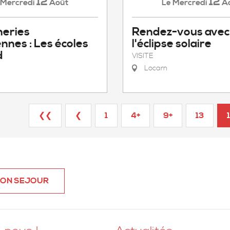
12
12
Mercredi
Août
Mercredi
A
Le
neries
Rendez-vous avec
ennes : Les écoles
l'éclipse solaire
d
VISITE
Locarn
❮❮
❮
1
4+
9+
13
SON SEJOUR