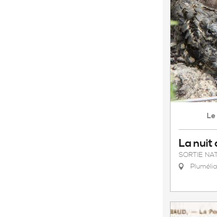
Le
La nuit
SORTIE NA
Pluméli