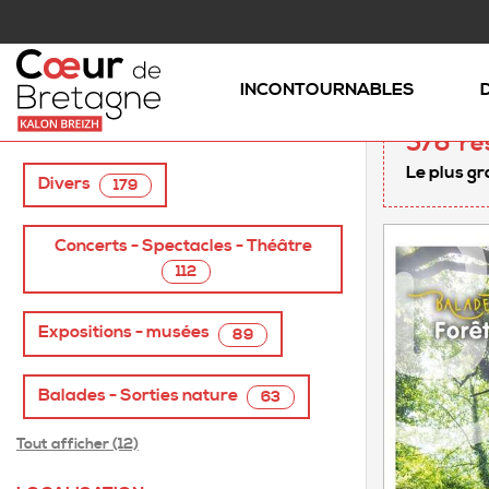
Accueil
/
AGENDA
INCONTOURNABLES
TAGS
576
ré
Le plus gr
Divers
179
Concerts - Spectacles - Théâtre
112
Expositions - musées
89
Balades - Sorties nature
63
Tout afficher (12)