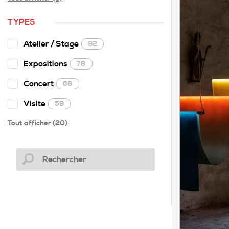
TYPES
Atelier / Stage
92
Expositions
78
Concert
68
Visite
59
Tout afficher (20)