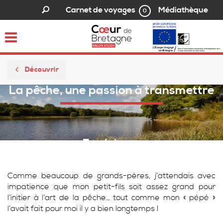
Médiathèque
Carnet de voyages
0
Toggle
navigation
Découvrir
La pêche, une passion à transmettre
Expérience
Comme beaucoup de grands-pères, j’attendais avec
impatience que mon petit-fils soit assez grand pour
l’initier à l’art de la pêche… tout comme mon « pépé »
l’avait fait pour moi il y a bien longtemps !