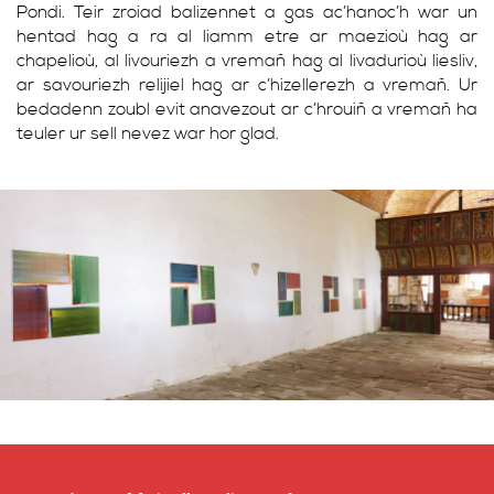
Pondi. Teir zroiad balizennet a gas ac’hanoc’h war un
hentad hag a ra al liamm etre ar maezioù hag ar
chapelioù, al livouriezh a vremañ hag al livadurioù liesliv,
ar savouriezh relijiel hag ar c’hizellerezh a vremañ. Ur
bedadenn zoubl evit anavezout ar c’hrouiñ a vremañ ha
teuler ur sell nevez war hor glad.