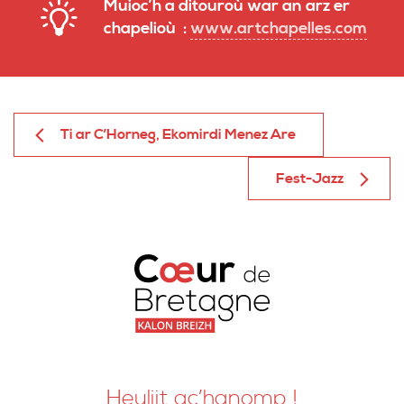
Muioc’h a ditouroù war an arz er
chapelioù :
www.artchapelles.com
Ti ar C’Horneg, Ekomirdi Menez Are
Fest-Jazz
Heuliit ac’hanomp !