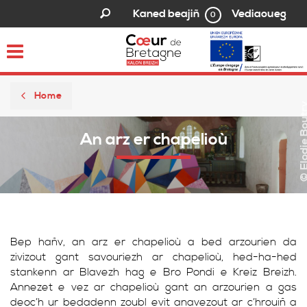
Vediaoueg
Kaned beajiñ
0
Toggle
navigation
Home
© Elodie B
An arz er chapelioù
Bep hañv, an arz er chapelioù a bed arzourien da
zivizout gant savouriezh ar chapelioù, hed-ha-hed
stankenn ar Blavezh hag e Bro Pondi e Kreiz Breizh.
Annezet e vez ar chapelioù gant an arzourien a gas
deoc’h ur bedadenn zoubl evit anavezout ar c’hrouiñ a