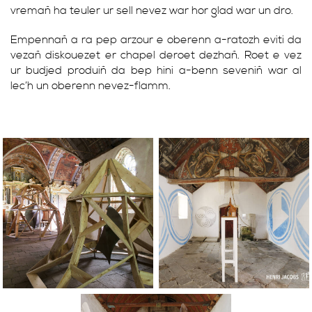
vremañ ha teuler ur sell nevez war hor glad war un dro.
Empennañ a ra pep arzour e oberenn a-ratozh eviti da
vezañ diskouezet er chapel deroet dezhañ. Roet e vez
ur budjed produiñ da bep hini a-benn seveniñ war al
lec’h un oberenn nevez-flamm.