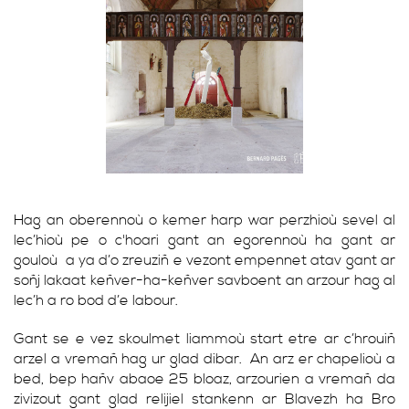
Hag an oberennoù o kemer harp war perzhioù sevel al
lec’hioù pe o c'hoari gant an egorennoù ha gant ar
gouloù a ya d’o zreuziñ e vezont empennet atav gant ar
soñj lakaat keñver-ha-keñver savboent an arzour hag al
lec’h a ro bod d’e labour.
Gant se e vez skoulmet liammoù start etre ar c’hrouiñ
arzel a vremañ hag ur glad dibar. An arz er chapelioù a
bed, bep hañv abaoe 25 bloaz, arzourien a vremañ da
zivizout gant glad relijiel stankenn ar Blavezh ha Bro