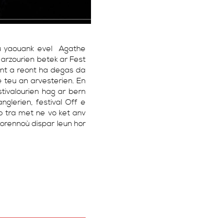
où yaouank evel Agathe
arzourien betek ar Fest
ont a reont ha degas da
e teu an arvesterien. En
tivalourien hag ar bern
nglerien, festival Off e
p tra met ne vo ket anv
vorennoù dispar leun hor