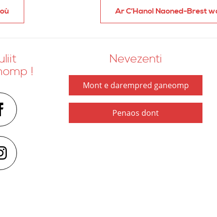
ioù
Ar C’Hanol Naoned-Brest w
liit
Nevezenti
nomp !
Mont e darempred ganeomp
Penaos dont