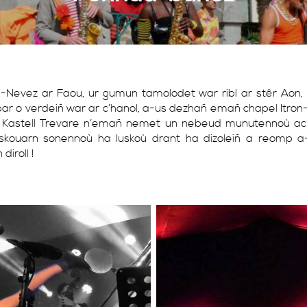
l-Nevez ar Faou, ur gumun tamolodet war ribl ar stêr Aon, 
r o verdeiñ war ar c’hanol, a-us dezhañ emañ chapel Itron-
 Kastell Trevare n’emañ nemet un nebeud munutennoù ac’h
iskouarn sonennoù ha luskoù drant ha dizoleiñ a reomp a
iroll !