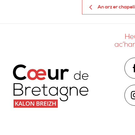
An arz er chapel
Heu
ac’ha