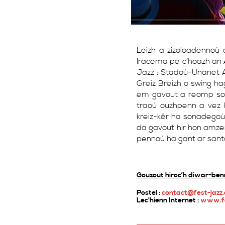
Leizh a zizoloadennoù
Iracema pe c’hoazh an 
Jazz : Stadoù-Unanet A
Greiz Breizh o swing ha
em gavout a reomp soub
traoù ouzhpenn a vez ki
kreiz-kêr ha sonadegoù
da gavout hir hon amzer
pennoù ha gant ar santa
Gouzout hiroc’h diwar-ben
Postel :
contact@fest-jazz
Lec'hienn Internet :
www.fe