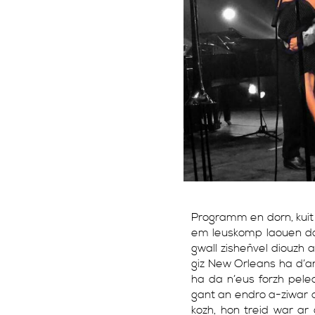
Programm en dorn, kuit
em leuskomp laouen da 
gwall zisheñvel diouzh a
giz New Orleans ha d’an
ha da n’eus forzh pe
gant an endro a-ziwar a
kozh, hon treid war a