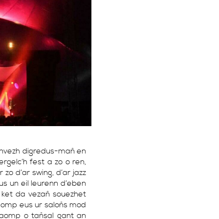
hunvezh digredus-mañ en
gelc’h fest a zo o ren,
 zo d’ar swing, d’ar jazz
us un eil leurenn d’eben
ket da vezañ souezhet
 reomp eus ur saloñs mod
maomp o tañsal gant an