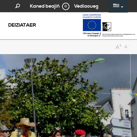
Vediaoueg
Kaned beajiñ
0
DEIZIATAER
+
-
A
A