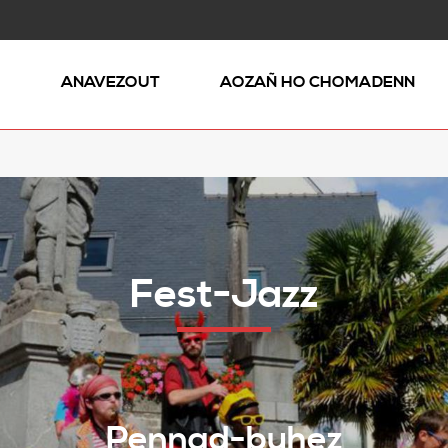
Ñ
ANAVEZOUT
AOZAÑ HO CHOMADENN
Fest-Jazz
Pennad-buhez