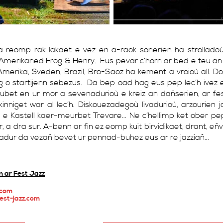
 a reomp rak lakaet e vez en a-raok sonerien ha strollad
Amerikaned Frog & Henry. Eus pevar c’horn ar bed e teu an 
merika, Sveden, Brazil, Bro-Saoz ha kement a vroioù all. D
g o startijenn sebezus. Da bep oad hag eus pep lec’h ivez 
et en ur mor a sevenadurioù e kreiz an dañserien, ar fes
nniget war al lec’h. Diskouezadegoù livadurioù, arzourien ja
 e Kastell kaer-meurbet Trevare... Ne c’hellimp ket ober pe
, a dra sur. A-benn ar fin ez eomp kuit birvidikaet, drant, eñ
dur da vezañ bevet ur pennad-buhez eus ar re jazziañ...
n ar Fest Jazz
.com
st-jazz.com