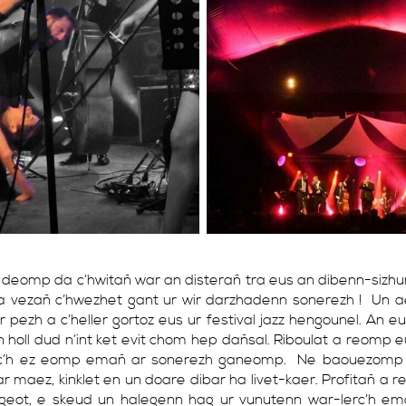
 deomp da c’hwitañ war an disterañ tra eus an dibenn-siz
vezañ c’hwezhet gant ur wir darzhadenn sonerezh ! Un aer
r pezh a c’heller gortoz eus ur festival jazz hengounel. An eur
 holl dud n’int ket evit chom hep dañsal. Riboulat a reomp e
lec’h ez eomp emañ ar sonerezh ganeomp. Ne baouezomp 
r maez, kinklet en un doare dibar ha livet-kaer. Profitañ a
r geot, e skeud un halegenn hag ur vunutenn war-lerc’h e