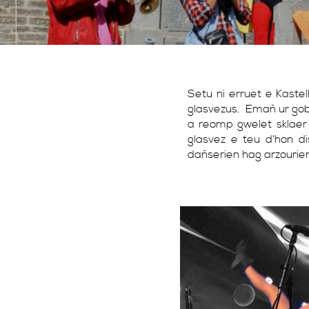
Setu ni erruet e Kastel
glasvezus. Emañ ur goba
a reomp gwelet sklaer
glasvez e teu d’hon d
dañserien hag arzourien d