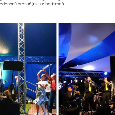
redennoù brasañ jazz ar bed-mañ.