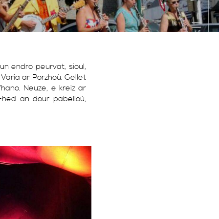
un endro peurvat, sioul,
Varia ar Porzhoù. Gellet
ano. Neuze, e kreiz ar
-hed an dour pabelloù,