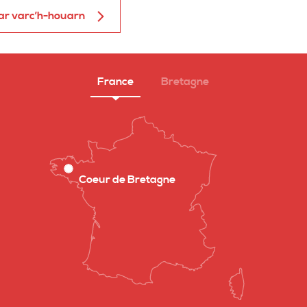
ar varc’h-houarn
France
Bretagne
Coeur de Bretagne