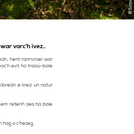
war varc’h ivez..
izh, hent rannvroel war
oc’h evit ho troioù-bale
breizh e kreiz un natur
n em reteriñ aes ha bale
 hag o c’hezeg.