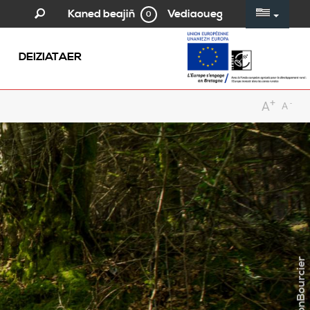
Vediaoueg
Kaned beajiñ
0
DEIZIATAER
+
-
A
A
©SimonBourcier