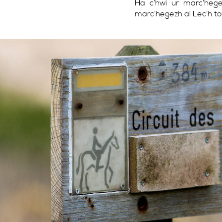
Ha c’hwi ur marc’heg
marc’hegezh al Lec’h to