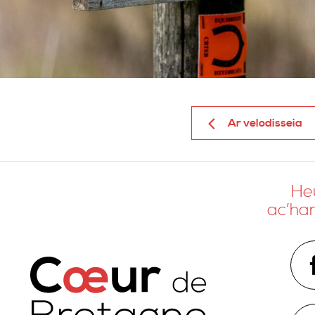
Ar velodisseia
Heu
ac’ha