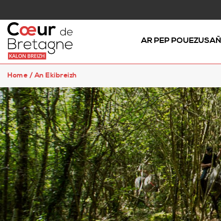
AR PEP POUEZUSA
Home
/
An Ekibreizh