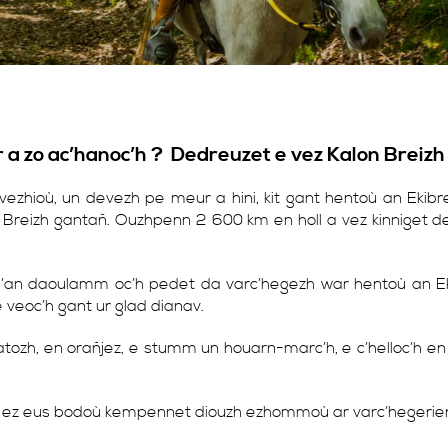
a zo ac’hanoc’h ? Dedreuzet e vez Kalon Breizh 
ezhioù, un devezh pe meur a hini, kit gant hentoù an Ekibre
tro Breizh gantañ. Ouzhpenn 2 600 km en holl a vez kinniget de
 d’an daoulamm oc’h pedet da varc’hegezh war hentoù an Eki
veoc’h gant ur glad dianav.
tozh, en orañjez, e stumm un houarn-marc’h, e c’helloc’h e
ez eus bodoù kempennet diouzh ezhommoù ar varc’hegerien