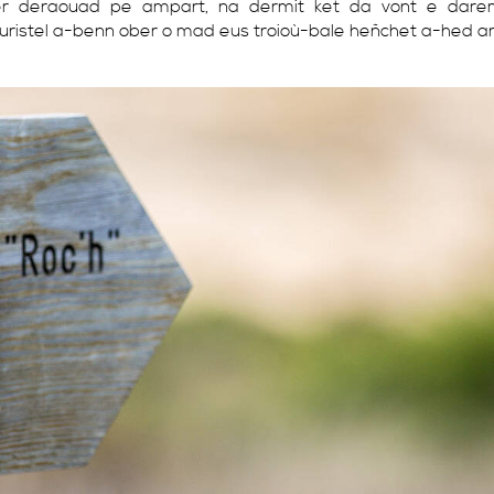
er deraouad pe ampart, na dermit ket da vont e dare
uristel a-benn ober o mad eus troioù-bale heñchet a-hed ar