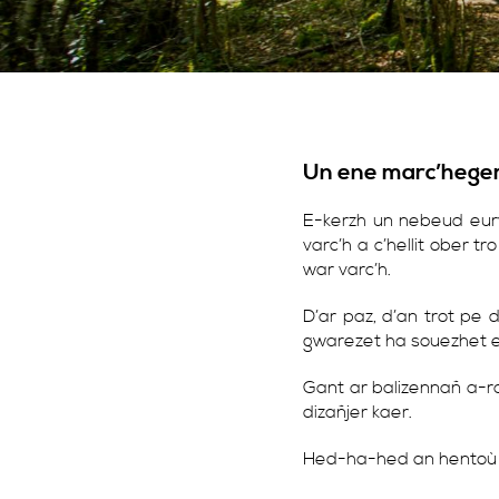
Un ene marc’heger 
E-kerzh un nebeud eurv
varc’h a c’hellit ober 
war varc’h.
D’ar paz, d’an trot pe
gwarezet ha souezhet e 
Gant ar balizennañ a-ra
dizañjer kaer.
Hed-ha-hed an hentoù 