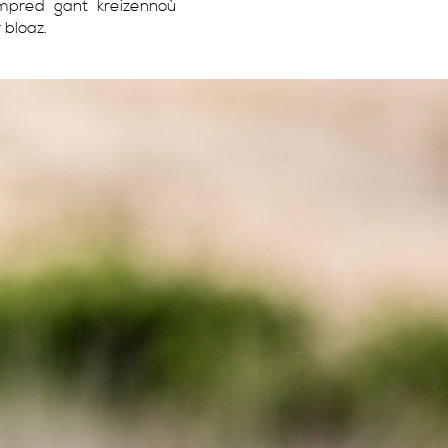
mpred gant kreizennoù
 bloaz.