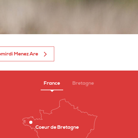
komirdi Menez Are
France
Bretagne
Coeur de Bretagne