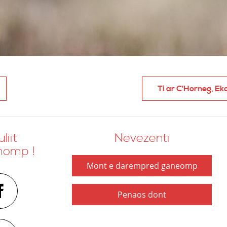
Ti ar C’Horneg, E
liit
Nevezenti
nomp !
Mont e darempred ganeomp
Penaos dont