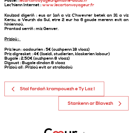
Postel :
lecartonvoyageur@mairie-baud.fr
Lec'hienn Internet :
www.lecartonvoyageur.fr
Koulzad digeriñ : eus ar 1añ a viz C’hwevrer betek an 31 a viz
Kerzu, a Veurzh da Sul, etre 2 eur ha 6 goude merenn evit an
hiniennoù.
Prantad serriñ : miz Genver.
Prizioù :
Priz leun : oadourien : 5€ (ouzhpenn 18 vloaz)
Priz digresket : 4€ (liseidi, studierien, klaskerien labour)
Bugale : 2.50€ (ouzhpenn 8 vloaz)
Digoust : Bugale dindan 8 vloaz
Prizioù all : Prizioù evit ar strolladoù
Stal fardañ krampouezh e Ty Laz !
Stankenn ar Blavezh