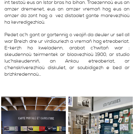
int testoù eus an Istor bras ha bihan. Traezennoù eus an
amzer dremenet, eus an amzer vremañ hag eus an
amzer da zont hag a vez distaolet gante marevezhioù
ha kevredigezhioù.
Pedet oc’h gant ar gartennig o veajiñ da deuler ur sell all
war Breizh dre ur virdiouriezh a vremañ hag etreoberiat.
E-kerzh ho kweladenn, arabat c’hwitañ war :
skeudennoù teirmentek ar bloavezhioù 1900, ar studio
luc’hskeudenniñ, an Ankou etreoberiat, ar
c’henskriverezhioù diskuliet, ar soubidigezh e bed ar
brizhkredennoù…