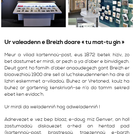
Ur valeadenn e Breizh doare « tu mat-tu gin »
Meur a viliad kartennoù-post, eus 1872 betek hiziv, zo
bet dastumet er mirdi, ar pezh a ya d’ober e binvidigezh.
Deuit gant ho familh d’ober anaoudegezh gant Breizh er
bloavezhioù 1900 dre sell al luc’hskeudennerien ha dre al
lizhiri eskemmet a-viliadoù. Buhez ar Vretoned, koulz ha
buhez ar gartennig kenskrivañ-se n’o do tamm sekred
ebet ken evidoc’h.
Ur mirdi da weladenniñ hag adweladenniñ !
Adnevezet e vez bep bloaz, e-doug miz Genver, an holl
zastumadoù diskouezet a-hed an hentad pad
(kartennoù-post, brastresoù, traezennoù e-barzh