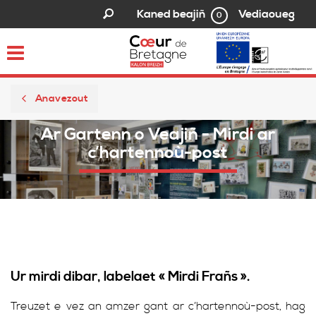
Vediaoueg
Kaned beajiñ
0
Toggle
navigation
Anavezout
Ar Gartenn o Veajiñ - Mirdi ar
c’hartennoù-post
Ur mirdi dibar, labelaet « Mirdi Frañs ».
Treuzet e vez an amzer gant ar c’hartennoù-post, hag