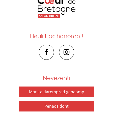
Heuliit ac’hanomp !
Nevezenti
Mont e darempred ganeomp
Penaos dont