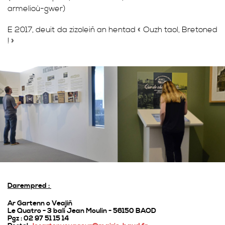
armelioù-gwer)
E 2017, deuit da zizoleiñ an hentad « Ouzh taol, Bretoned
! »
Darempred :
Ar Gartenn o Veajiñ
Le Quatro - 3 bali Jean Moulin - 56150 BAOD
Pgz : 02 97 51 15 14