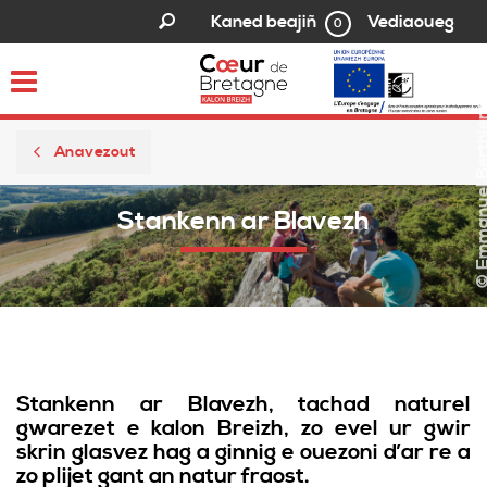
Vediaoueg
Kaned beajiñ
0
Toggle
© Emmanuel Berth
navigation
Anavezout
Stankenn ar Blavezh
Stankenn ar Blavezh, tachad naturel
gwarezet e kalon Breizh, zo evel ur gwir
skrin glasvez hag a ginnig e ouezoni d’ar re a
zo plijet gant an natur fraost.