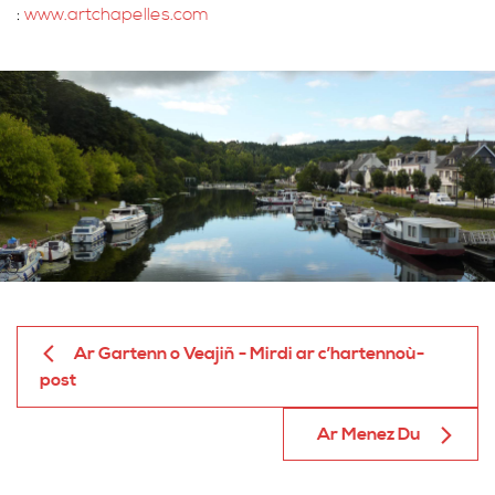
:
www.artchapelles.com
Ar Gartenn o Veajiñ - Mirdi ar c’hartennoù-
post
Ar Menez Du