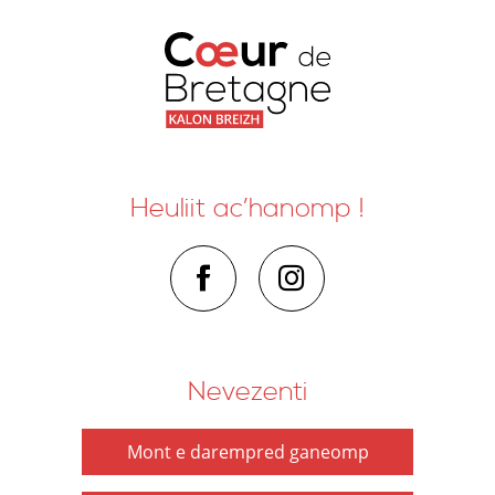
Heuliit ac’hanomp !
Nevezenti
Mont e darempred ganeomp