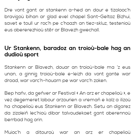
Dre vont gant ar stankenn a-hed an dour e tizolooc’h
bravigoù bihan ar glad evel chapel Sant-Geltaz Bizhui,
savet e toull ur roc’h pe c’hoazh an tiez-skluz, testenioù
eus obererezhioù stêr ar Blavezh gwechall.
Ur Stankenn, baradoz an troioù-bale hag an
dudioù sport
Stankenn ar Blavezh, douar an troioù-bale ma ‘z eus
unan, a ginnig troioù-bale e-leizh da vont gante war
droad, war varc’h-houarn pe war varc’h zoken.
Bep hañv, da geñver ar Festival « An arz er chapelioù », e
vez degemeret labour arzourien a vremañ e kalz a ilizoù
ha chapelioù eus Stankenn ar Blavezh. Setu an digarez
da zizoleiñ lec’hioù dibar talvoudekaet gant oberennoù
berrbad hag orin.
Muioc’h a ditouroù war an arz er chapelioù